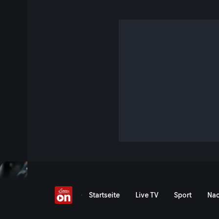
Sachsenring: Rennen 
Replay verfügbar
Das Rennen der MotoGP live und in Full HD bei ServusTV.
Replay ansehen
Liqui Moly Grand Prix von
Startseite
Live TV
Sport
Nac