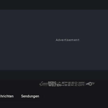
ure
Advertisement
ichen Charme und ihre
 urigen Großstadt ist geprägt
detailverliebten
vereint die Hauptstadt des
zukunftsorientierten
017 weitestgehend autofrei.
zwei Rädern - ServusTV On
hrichten
Sendungen