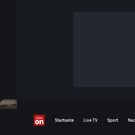
Die Bio-Müll-Komposte
S2 E5 · 7 Min. · Mission Nachhaltigkeit
Die mittelalterliche Stadt Straßburg ist für ihren altertüml
romantische Altstadt bekannt. Das malerische Zentrum der
von engen Kanälen und kopfsteingepflasterten Gassen mit 
Fachwerkhäusern und verschnörkelten Fassaden. Und doch 
Elsass ihre historische Architektur mit einer modernen und 
Verkehrsinfrastruktur. Die Altstadt ist bereits seit 2
Jetzt ansehen
Serie anzeigen
Bio-Müll-Komposteure auf 
Startseite
Live TV
Sport
Nac