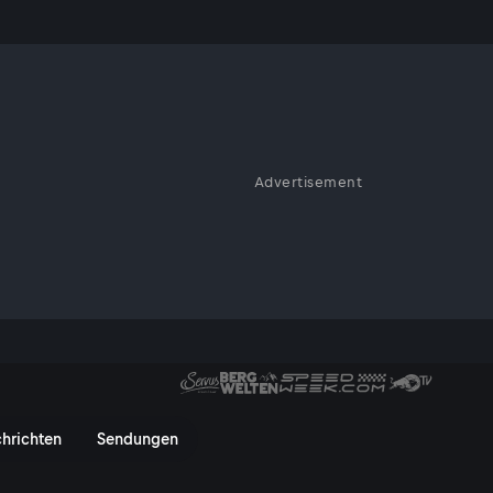
der heute
Advertisement
ÖFB-Gegner Spanien, welche
die Initiative von
r das historische
ich: Teamchef Rangnick im Int
hrichten
Sendungen