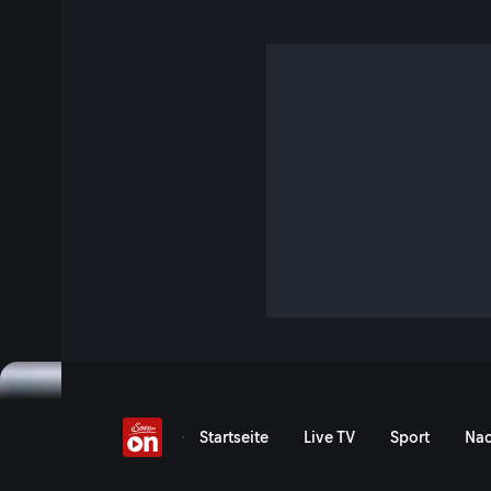
Rangnick: Lasst die Kin
Fußball schauen!
4 Min. · FIFA Fussball-Weltmeisterschaft 2026
Teamchef Ralf Rangnick im Interview über den nächsten 
Schwächen er bei „La Furia Roja“ ausgemacht - und dass er 
Bundespräsident Van der Bellen unterstützt, dass Kinder fü
Sechzehntelfinale länger aufbleiben dürfen sollten.
Jetzt ansehen
Vor Spanien gegen Österre
Startseite
Live TV
Sport
Nac