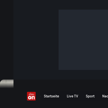
Wie flirten Eisbären?
3 Min. · P.M. Wissen
In der arktischen Eiswüste haben es Eisbären bei der Partn
Zufallsbegegnungen sind hier selten. Zum Glück aber können sich Männchen auf
verlassen. Doch die potentielle Partnerin muss erstmal i
einfache Sache.
Jetzt ansehen
Serie anzeigen
Wie flirten Eisbären? - Se
Startseite
Live TV
Sport
Nac