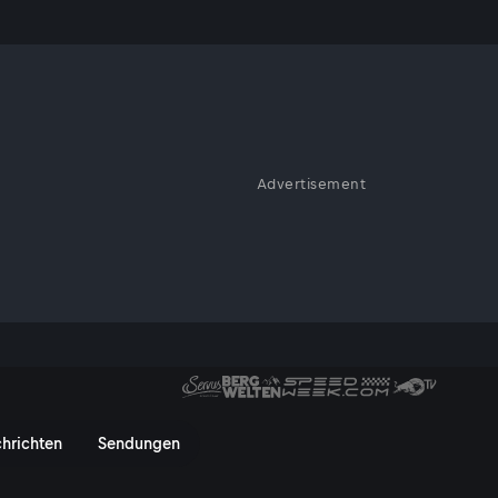
Advertisement
ersuche schwer -
 ihre Nase
n Stimmung kommen - keine
rvusTV On
hrichten
Sendungen