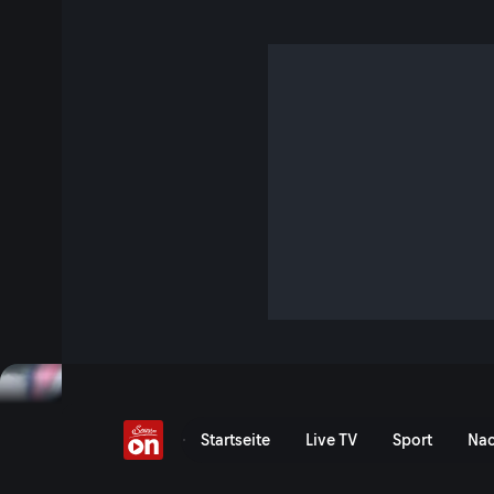
Sachsenring: Qualifyin
Replay verfügbar
Das Qualifying der Moto2 live und in Full HD bei ServusTV.
Replay ansehen
Liqui Moly Grand Prix von
Startseite
Live TV
Sport
Nac