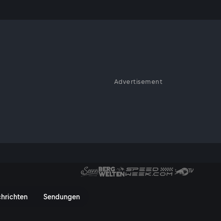
heidet das
Advertisement
026 | Schweiz gegen Bosnien
eweils bitteren Remis zum
t Yakin veränderte seine
eichen zu senden.
et das Spiel! - ServusTV On
hrichten
Sendungen