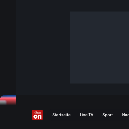
Bundesliga-Juwel entsc
Spiel!
5 Min. · FIFA Fussball-Weltmeisterschaft 2026
Highlights: Schweiz vs. Bosnien-Herzegowina - FIFA WM 2
ist ein Duell mit viel Brisanz: Beide Teams starteten mit j
Auftakt, beide brauchen dringend ein Erfolgserlebnis. Mura
Startelf nur leicht um nach Auftaktfrust ein klares Lebensz
Jetzt ansehen
Bundesliga-Juwel entscheid
Startseite
Live TV
Sport
Nac