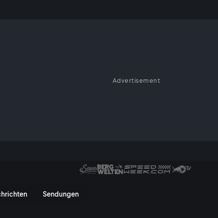
d Chancen
Advertisement
e Stimmung im ÖFB-Team vor dem
ichen Elfmeterschießen
nter-Situationen kommen und C
hrichten
Sendungen