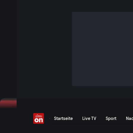
„Auf Konter lauern un
nutzen"
4 Min. · FIFA Fussball-Weltmeisterschaft 2026
ÖFB-Star Florian Grillitsch spricht im Interview über di
Spanien-Kracher - und welche Schützen er bei einem mögl
nominieren würde.
Jetzt ansehen
Florian Grillitsch: „In Ko
Startseite
Live TV
Sport
Nac