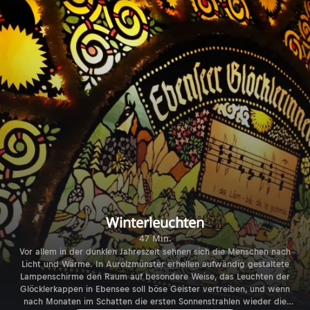
Winterleuchten
47 Min.
Vor allem in der dunklen Jahreszeit sehnen sich die Menschen nach
Licht und Wärme. In Aurolzmünster erhellen aufwändig gestaltete
Lampenschirme den Raum auf besondere Weise, das Leuchten der
Glöcklerkappen in Ebensee soll böse Geister vertreiben, und wenn
nach Monaten im Schatten die ersten Sonnenstrahlen wieder die