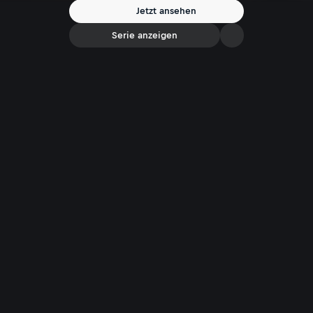
Wahrheiten aus, weil sie das Beste für die Kinder möchte. Im
Jetzt ansehen
Gespräch mit Monika Gruber beschreibt die sympathische Lehrerin
die Schwierigkeiten im Schulalltag.
Serie anzeigen