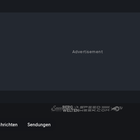
Advertisement
bis zu Rasenmäher-Rennen und
ile Ereignisse aus ganz Österreich.
 des Jahres - ServusTV On
hrichten
Sendungen