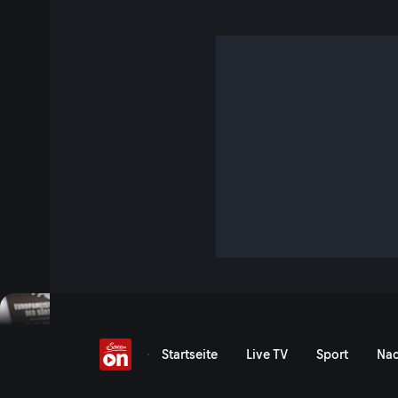
Kuriose Ereignisse
4 Min. · Servus am Abend
Vom Diebstahl eines Baugerüsts und einer Kirchenglocke 
Bart-Europameisterschaft – das waren die skurr
Jetzt ansehen
Serie anzeigen
Die kuriosesten Ereignisse
Startseite
Live TV
Sport
Nac