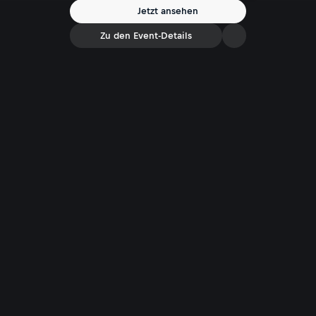
die Vertrags-Streitigkeiten mit Aprilia hinter den Kulissen. (Englische
Jetzt ansehen
Fassung)
Zu den Event-Details