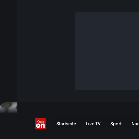
Val Saisera: Schlittenh
1 Min. · Heimat
Unterwegs mit Schlittenhunden im Val Saisera im Winter
Jetzt ansehen
Serie anzeigen
Val Saisera: Schlittenhund
Startseite
Live TV
Sport
Nac