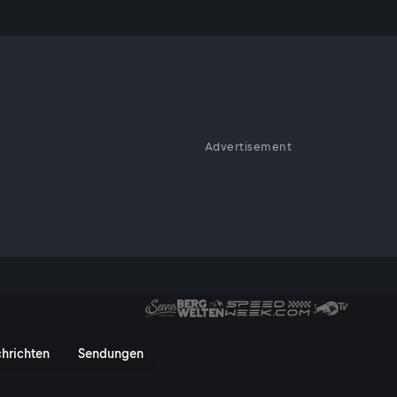
Advertisement
unde
e - ServusTV On
hrichten
Sendungen