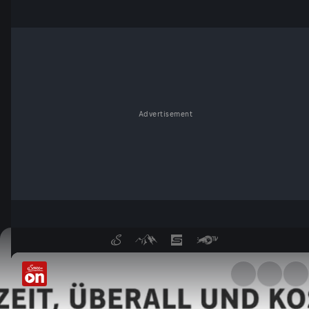
Advertisement
Das ist ServusTV On!