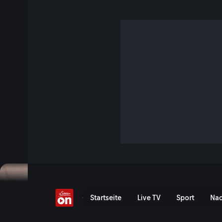
Riegler im Talk
32 Min. · Servus Wintersport Vodcast: Season 2
Sie ist ein echtes Phänomen im österreichischen Winterspo
Claudia Riegler ihre Snowboard-Karriere fort. Die Weltmeis
Schörghofer, wie sie ihren runden Geburtstag verbracht ha
fortgeschrittenen Alter noch motiviert - und wie sie das s
hat!
Jetzt ansehen
Zu den Event-Details
"Mit 30 war ich zu alt" - C
Startseite
Live TV
Sport
Nac