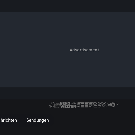
Advertisement
rt: Auch mit 50 Jahren setzt
terin von 2015 verrät Philipp
t, was sie auch im
chwierige Jahr 2022 bewältigt
laudia Riegler im Talk | Servu
hrichten
Sendungen