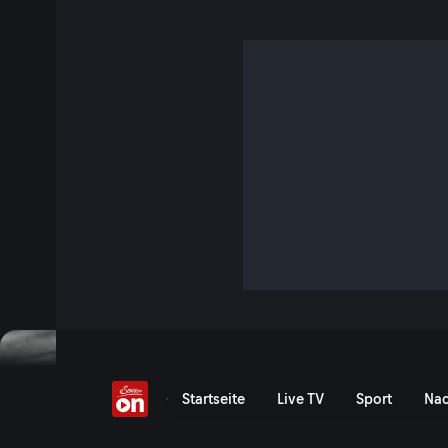
Highlights: Rennen 2
4 Min. · DTM - Spielberg
Maro Engel schlägt zurück: Der Mercedes-Pilot gewinnt Re
setzt sich damit in der Gesamtwertung an die Spitze. Die H
Jetzt ansehen
Zu den Event-Details
Red Bull Ring: Highlights 
Startseite
Live TV
Sport
Nac