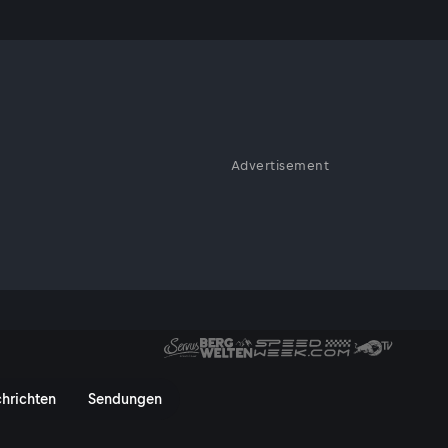
Advertisement
nnen 2 am Red Bull Ring und
ighlights im Video!
Rennen 2 | DTM - Stop 1 - Serv
hrichten
Sendungen