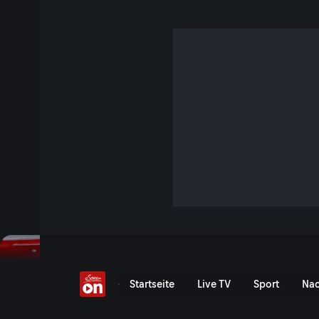
Thomas Raab
S14 E1 · 25 Min. · literaTOUR
Theodora Bauer begrüßt den sympathischen, literarische
mit seinem Krimi „Peter kommt später“ zum Gespräch. Im 
es ist, seine Bücher auf der großen Leinwand zu sehen. Und
macht auf ihrer Lesereise mit „Mein Leben in deinem“ Halt 
Jetzt ansehen
Serie anzeigen
Theodora Bauer trifft Tho
Startseite
Live TV
Sport
Nac