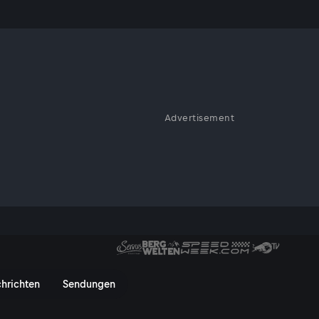
Advertisement
n Dauerbrenner Thomas Raab
Bücherbus verrät er auch, wie
: Bestsellerautorin Jojo Moyes
in Wien.
mas Raab - ServusTV On
hrichten
Sendungen