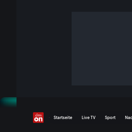
"Zu viele WM-Spiele"
7 Min. · Sport und Talk aus dem Hangar-7
Jürgen Klopp und Roman Weidenfeller blicken kritisch auf
ihre Bedenken zu der Menge an Spielen und hohen Temperat
Land als Favoriten zu nennen.
Jetzt ansehen
Serie anzeigen
"Zu viele WM-Spiele" - Se
Startseite
Live TV
Sport
Nac