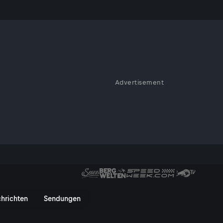
Advertisement
 die FIFA WM 2026. Sie äußern
uren - und weigern sich, ein
rvusTV On
hrichten
Sendungen