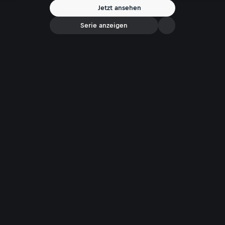
sich kein Bankomat. Ist bargeldlos Zahlen einfach moderner,
Jetzt ansehen
praktischer und effizienter? Oder geben wir mit Scheinen und Münzen
auch unsere Privatsphäre und Freiheit auf?
Serie anzeigen