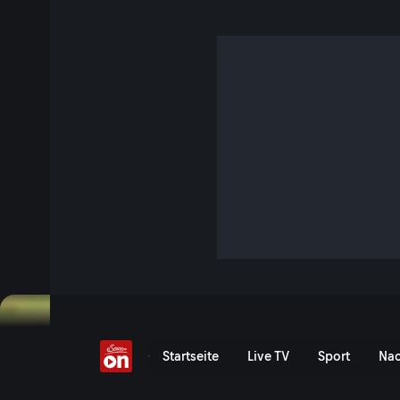
Gerald Schober
15 Sek. · Servus um 3
"Das tun, wofür man brennt" - ein Privileg, das Gerald Sch
Jetzt ansehen
Serie anzeigen
Moderatorenprofil: Gerald
Startseite
Live TV
Sport
Nac