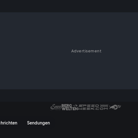
Advertisement
ober zu schätzen weiß.
 Schober - ServusTV On
hrichten
Sendungen