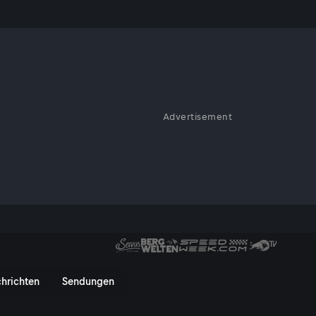
Advertisement
nary Regatta - ServusTV On
hrichten
Sendungen