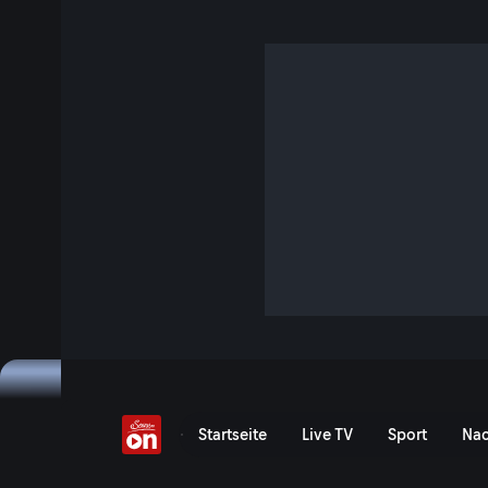
Preliminary Regatta
Vergangenes Event
Event-Serie anzeigen
37. America's Cup: Prelimi
Startseite
Live TV
Sport
Nac