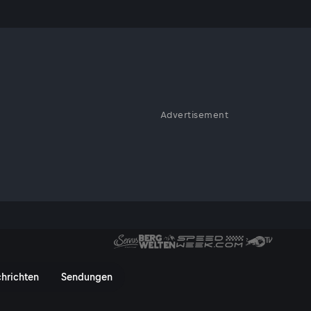
d Kern?
Advertisement
x-SPÖ-Chef Christian Kern und
rung diese Gemengelage durch?
rn? - ServusTV On
hrichten
Sendungen