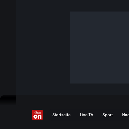
Comeback von Kurz un
7 Min. · Links. Rechts. Mitte - Duell der Meinungsmacher
Immer lauter werden die Gerüchte um eine Rückkehr von E
Ex-ÖVP-Kanzler Sebastian Kurz. Wie lange hält die Regie
Jetzt ansehen
Serie anzeigen
Comeback von Kurz und Ke
Startseite
Live TV
Sport
Nac