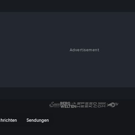
Advertisement
ag LIVE
IVE - ServusTV On
hrichten
Sendungen