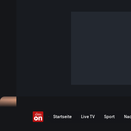
Gottesdienst am Sonnt
Demnächst
Event-Serie anzeigen
Gottesdienst am Sonntag L
Startseite
Live TV
Sport
Nac