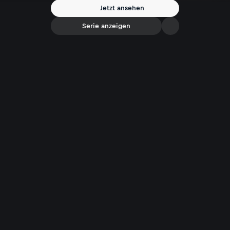
werden sollen – und ob die Natur noch genug Zeit zur Erholung hat.
Jetzt ansehen
Serie anzeigen