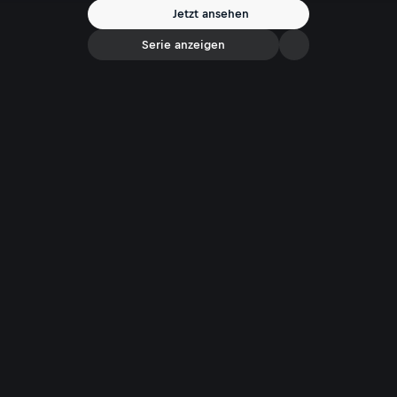
Kriminalfälle. Die Hilfe der Zuschauer ist gefragt, wenn es darum geht
Jetzt ansehen
ungelöste Fälle aufzuklären, unbekannte Täter zu identifizieren oder
flüchtige Verbrecher aufzuspüren.
Serie anzeigen