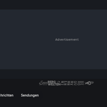
ektem Timing!
Advertisement
n voller Länge und die
Richtig stark!“ Barcola macht 
hrichten
Sendungen