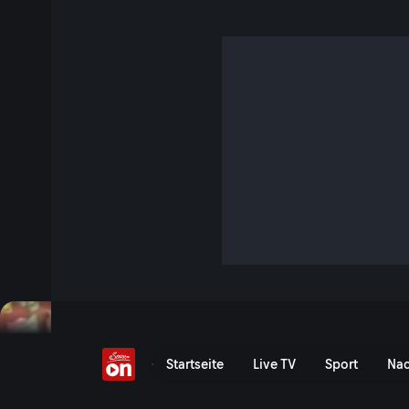
Barcola trifft mit perf
2 Min. · FIFA Fussball-Weltmeisterschaft 2026
Das Sechzehntelfinale zwischen Frankreich und Schweden i
Highlights bei ServusTV On.
Jetzt ansehen
Frankreich vs. Schweden: „
Startseite
Live TV
Sport
Nac