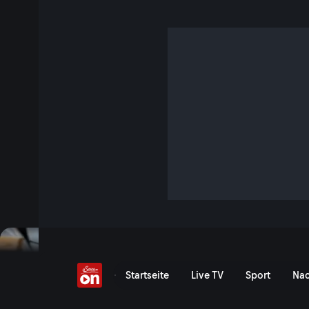
Auf dem Floß durch Gr
3 Min. · Urlaub daheim
Auf einem Floß sitzen, gemütlich an einem Drink nippen u
bestaunen. Das alles bieten Elisabeth Dirininger und Christ
Jetzt ansehen
Serie anzeigen
Mit dem Floß Graz entdec
Startseite
Live TV
Sport
Nac