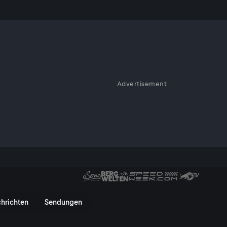
az schippern
Advertisement
nd von der Mur aus Graz
oph Stabler an.
ken - ServusTV On
hrichten
Sendungen