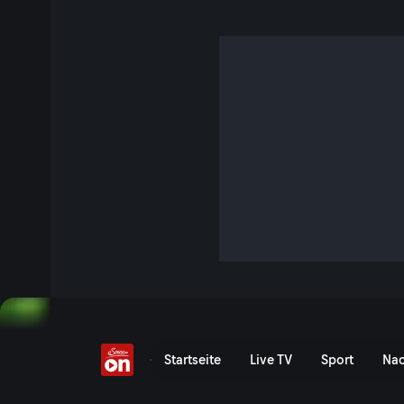
Wunderwerk Kreditkart
5 Min. · TM Wissen
Immer häufiger nutzen wir zum Bezahlen die Kreditkarte. In
ersten noch aus Karton, dann aus Plastik, und später reibt 
Kartendetails auf Formulare durch. Die heutigen Chipkarten
Wunderwerke.
Jetzt ansehen
Serie anzeigen
Was steckt in einer Kredit
Startseite
Live TV
Sport
Nac