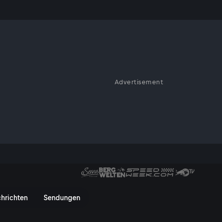
e?
Advertisement
 den 50er Jahren sind die
ein Abziehgerät die
 aber sind kleine, technische
karte? - ServusTV On
hrichten
Sendungen