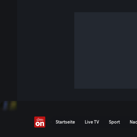
Ärger um Froschquake
4 Min. · Servus am Abend
Ein Nachbarschaftsstreit wegen laut quakender Frösche im 
einer Berufung entscheidet das Landesgericht: Das Quaken 
Jetzt ansehen
Serie anzeigen
Ärger um Froschquaken - 
Startseite
Live TV
Sport
Nac