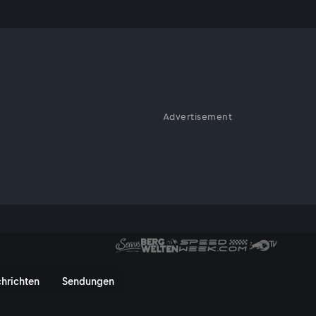
n
Advertisement
Teich landet vor Gericht. Nach
gilt als „Naturwirken“.
ServusTV On
hrichten
Sendungen