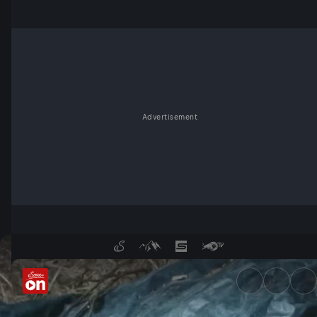
Advertisement
Cold Case „Rosi“ - ServusTV