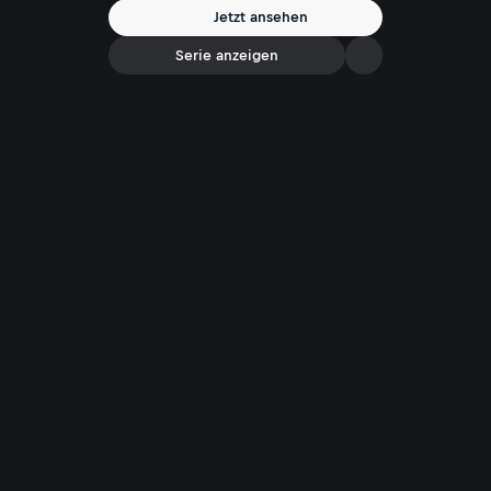
„Rosi“ aus der Dominikanischen Republik, die Anfang der 90er-Jahre
Jetzt ansehen
nach Österreich gekommen ist und hier als Prostituierte gearbeitet
hat.
Serie anzeigen