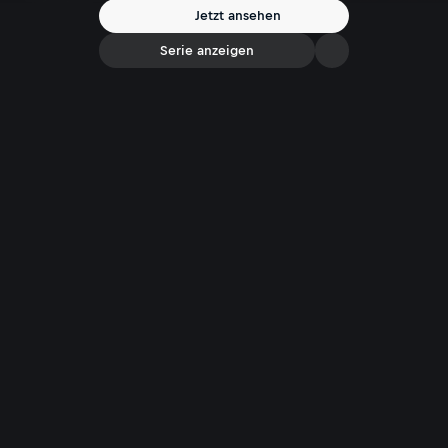
Projekten wie Alpen & Glühen, Blasmusik Supergroup und Gansch &
Jetzt ansehen
Roses aus. Monika Gruber freut sich auf den musikalischen Gast in
ihrem Vodcast „Die Gruaberin“.
Serie anzeigen