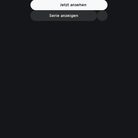
hat, das Geld ihrer Opfer zum Beispiel. Dafür bindet sie zwei
Jetzt ansehen
Helferinnen an sich, die bereit sind, für ihre okkulte Anführerin bis zum
Äußersten zu gehen.
Serie anzeigen