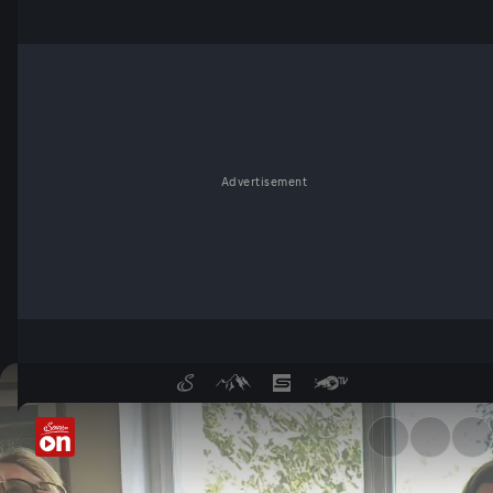
Advertisement
Das mörderische "Hexen-Trio