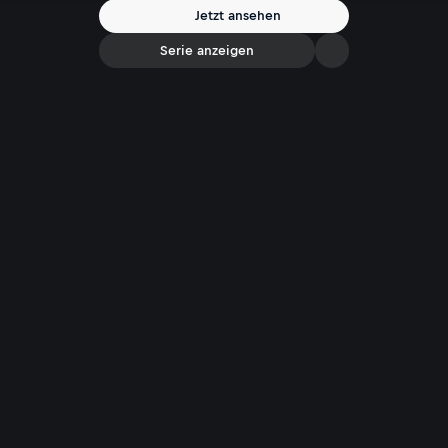
hängt, beantwortet der 48-Jährige im Gespräch mit Florian klein.
Jetzt ansehen
Einfach sympathisch, geerdet, direkt. Ein Garant für Erfolg!
Serie anzeigen