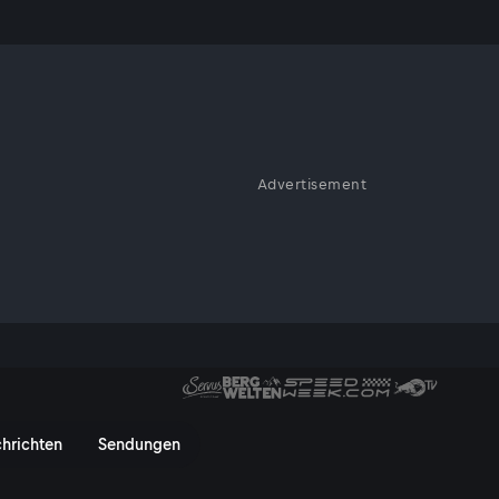
st & Horror-
Advertisement
anada und Katar gab es ein
uckenden 6:0-Sieg. Das Match
werer Beinbruch von Kone
ar | FIFA WM 2026 - Gruppe B -
hrichten
Sendungen