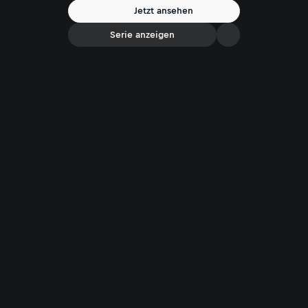
sämtliche Quellen einfach versiegen würden? Was, wenn es plötzlich
Jetzt ansehen
nicht mehr regnet?
Serie anzeigen