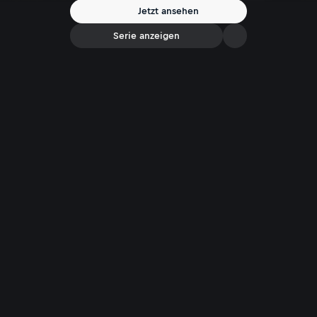
und Schnee bis auf viele Almen bekannt ist. Was hat es mit diesen
Jetzt ansehen
Wetterphänomenen auf sich, und wie haben sie sich gerade in
jüngerer Zeit verändert?
Serie anzeigen