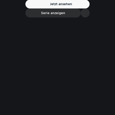
beiden Söhne Armin und Stefan den Weinbau auf über 100 Hektar
Jetzt ansehen
Rebflächen in steilen Lagen.
Serie anzeigen