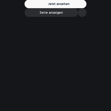
Kriminalfälle. Die Hilfe der Zuschauer ist gefragt, wenn es darum geht
Jetzt ansehen
ungelöste Fälle aufzuklären, unbekannte Täter zu identifizieren oder
flüchtige Verbrecher aufzuspüren.
Serie anzeigen