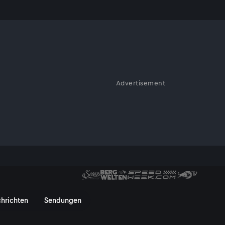
rdieren
Advertisement
| Le Pen will
hrichten in 90 Sekunden - Serv
hrichten
Sendungen