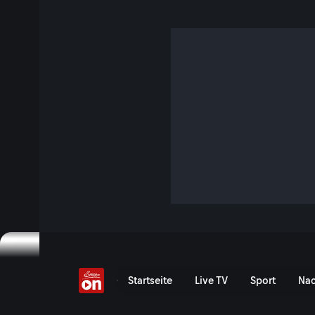
Die Amerikaner bomba
erneut den Iran.
1 Min. · Servus Nachrichten in 90 Sekunden
08.07. -07.00 Uhr mit diesen Themen: USA bombardiert Iran 
Präsidentschaftskandidatin werden | Verletzte in Pamplona
Jetzt ansehen
Serie anzeigen
USA greifen Iran an | Nac
Startseite
Live TV
Sport
Nac