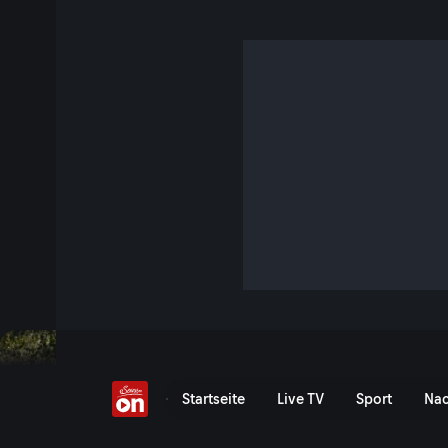
Gravelbike-Spektakel i
27 Min. · World of Freesports
Weg frei für die Welt des Extremsports! Jede Woche Sport-
„World of Freesports“ bietet Extremsport aus aller Welt: Fre
und vieles mehr!
Jetzt ansehen
Serie anzeigen
Gravelbike-Spektakel in Sc
Startseite
Live TV
Sport
Nac