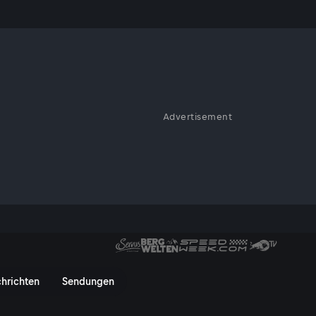
n Schottland
Advertisement
Action pur bei ServusTV.
eriding, Klettern, Kitesurfen
hottland - ServusTV On
hrichten
Sendungen