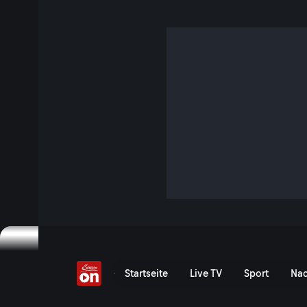
Kinder und Social Medi
2 Min. · Der Pragmaticus
Wer auf der Suche nach der Zukunft ist, findet sie in den 
sie in Form von Sozialen Medien längst Einzug erhalten hat
Jetzt ansehen
Serie anzeigen
Kinder und Social Media -
Startseite
Live TV
Sport
Nac