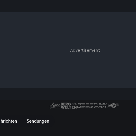
a
Advertisement
Kinderzimmern von heute - wo
.
 ServusTV On
hrichten
Sendungen