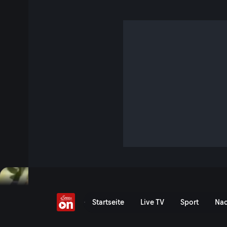
Der Staudengarten
S5 E2 · 5 Min. · Gartln mit Starkl
Garten-Experte Josef Starkl zeigt dieses Mal alles rund u
Stauden im Frühjahr zurückschneidet, wie man sich ein St
sie am besten vermehrt.
Jetzt ansehen
Serie anzeigen
Garten-Tipps von Josef Sta
Startseite
Live TV
Sport
Nac