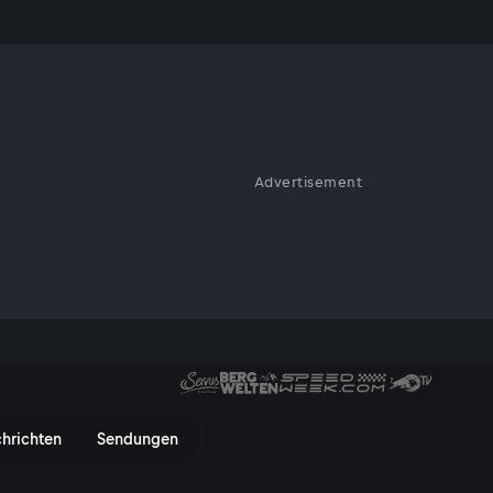
Advertisement
m den Staudengarten: Wie man
audenbeet anlegt - und wie man
rkl: Der Staudengarten - Serv
hrichten
Sendungen