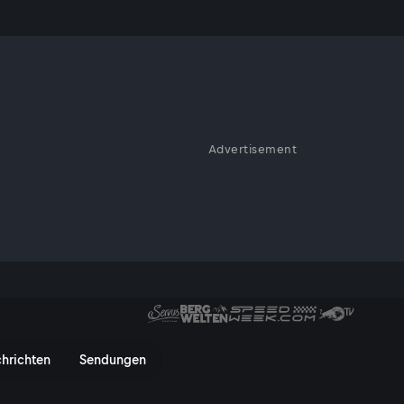
gern"
Advertisement
: „Trotz Trump: DIe
r groß!“
es Bürgers - ServusTV On
hrichten
Sendungen