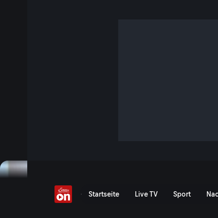
"USA dienen ihren Bür
16 Min. · Der Pragmaticus
Der Politikwissenschaftler Reinhard Heinisch ist sich sicher
Selbstheilungskräfte des amerikanischen Systems sind seh
Jetzt ansehen
Serie anzeigen
Der US-Staat als Diener d
Startseite
Live TV
Sport
Nac