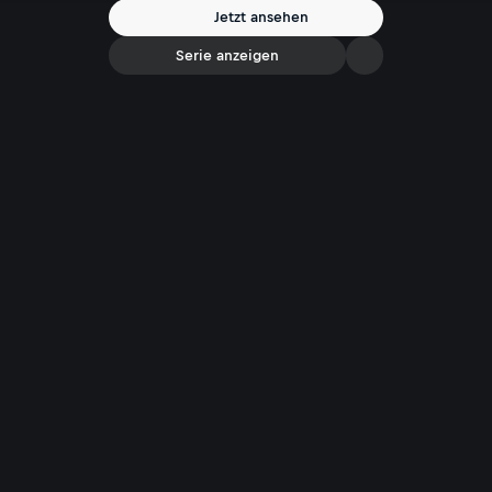
Beobachter der Gegenwart schreibt Politycki über das Marathon-
Jetzt ansehen
Laufen, das Reisen oder auch über das „neue alte Männerbild“. Ein
ehrliches, offenes und auch selbstkritisches Gespräch.
Serie anzeigen