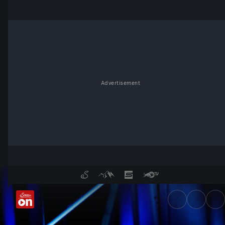
Advertisement
Edi Jäger: Frauen haben mehr