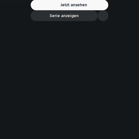
bevor sie eintreten. Das schmerzende Knie wird zum verlässlicheren
Jetzt ansehen
Wetterboten als jede Vorhersage-App.
Serie anzeigen