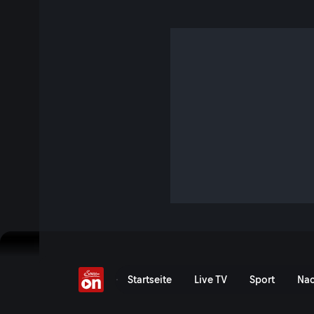
Das Gold der Tauern
12 Min. · Pioniere im Portrait
Zwei ungleiche Freunde: Der bodenständige Ignaz Rojache
Wilhelm Ritter von Arlt. Gemeinsam erbauen sie vor über 1
unzugänglichen Gipfel das Observatorium Sonnblick - es be
Jetzt ansehen
Serie anzeigen
Das Gold der Tauern - Ser
Startseite
Live TV
Sport
Nac