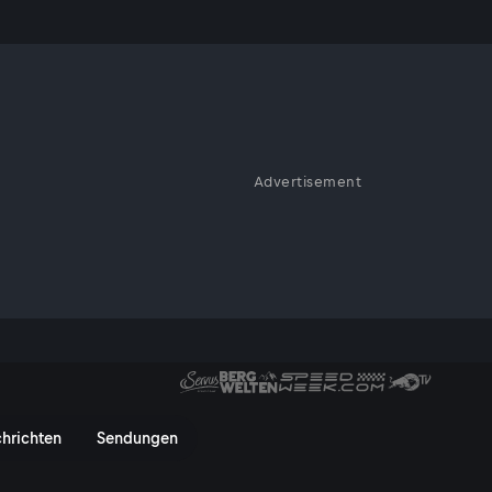
Advertisement
r und der hochgebildete
30 Jahren auf einem felsigen,
steht bis heute.
vusTV On
hrichten
Sendungen