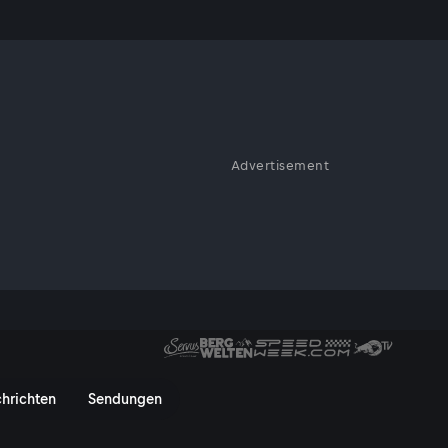
„Wir wollen
Advertisement
ng beim ersten Training als
t wartet schon der amtierende
 im Video!
-Team zurück im Team-Camp - 
hrichten
Sendungen