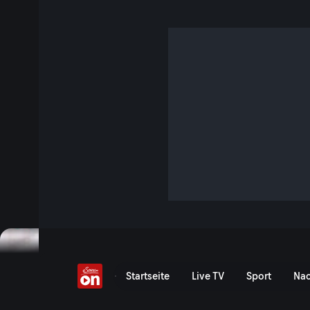
Sasas Spanien-Ansage: 
weiterkommen!“
4 Min. · FIFA Fussball-Weltmeisterschaft 2026
Das ÖFB-Team ist zurück in Santa Barbara - und die Stimmu
K.o.-Runden-Teilnehmer ist ausgelassen. Aber: Am Horizon
Europameister Spanien. Die aktuellen News vom ÖFB-Team
Jetzt ansehen
Spanien am Horizont: ÖFB
Startseite
Live TV
Sport
Nac