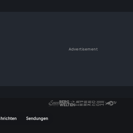
locken: Der
Advertisement
 gebacken als Granola -
hrungswissenschafterin
u unter die Lupe: Welche
rei die Nährstoffaufnahme?
: „Oatzempic“?
ken: Der Fakten-Check! - Serv
hrichten
Sendungen