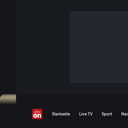
Trend-Frühstück Haferf
Fakten-Check!
28 Min. · Servus am Abend
Porridge, über Nacht eingeweicht als Overnight Oats oder
Haferflocken sind das Trend-Frühstück. Zu Recht? Mit Ernä
Angelika Beirer nehmen wir das heimische Superfood gena
Schadstoffe stecken drinnen? Blockiert Kaffee zum Haferb
Oder: Was taugen Haferflocken zum Abnehmen, Stichwort
Jetzt ansehen
Serie anzeigen
Trend-Frühstück Haferfloc
Startseite
Live TV
Sport
Nac