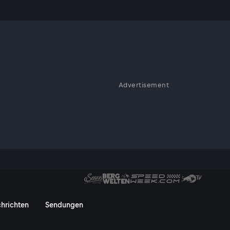
achspielzeit!
Advertisement
em packenden Match geht
ht per Elfmeter aus. Als
die Entscheidung gefallen - doch
lle Highlights im Video!
spielzeit! - ServusTV On
hrichten
Sendungen