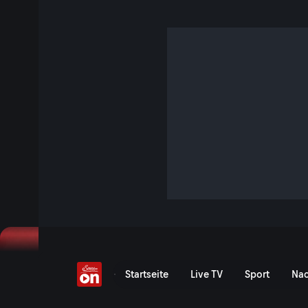
Abseits-Schock in der N
13 Min. · FIFA Fussball-Weltmeisterschaft 2026
Highlights: Portugal vs. Kroatien - FIFA WM 2026 | In ein
Kroatien zunächst in Führung, doch Superstar Ronaldo gleic
Portugals Ramos kurz vor Schluss per Kopf trifft, scheint 
die Kroaten kämpfen aufopferungsvoll um den Ausgleich. A
Jetzt ansehen
Abseits-Schock in der Nach
Startseite
Live TV
Sport
Nac