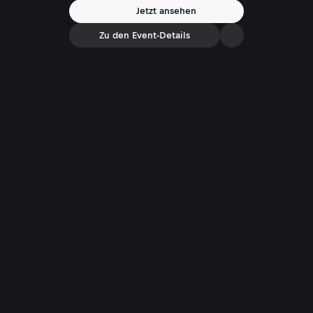
entscheidend sind. Williams zum Beispiel lässt hier nämlich noch
Jetzt ansehen
einige Zehntel liegen...
Zu den Event-Details